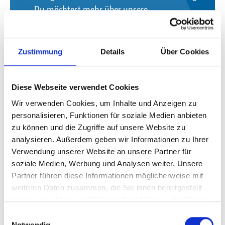
Du möchtest mehr über unsere
Weiterbildungen erfahren?
Weiterbildung mit Bildungsgutschein
Weiterbildung für die Logistikbranche
Zustimmung
Details
Über Cookies
Jetzt kostenloses Beratungsgespräch
Diese Webseite verwendet Cookies
vereinbaren
Wir verwenden Cookies, um Inhalte und Anzeigen zu
personalisieren, Funktionen für soziale Medien anbieten
zu können und die Zugriffe auf unsere Website zu
analysieren. Außerdem geben wir Informationen zu Ihrer
Verwendung unserer Website an unsere Partner für
Unsere Schulungen im
soziale Medien, Werbung und Analysen weiter. Unsere
Partner führen diese Informationen möglicherweise mit
Überblick
weiteren Daten zusammen, die Sie ihnen bereitgestellt
haben oder die sie im Rahmen Ihrer Nutzung der Dienste
gesammelt haben.
Einwilligungsauswahl
Notwendig